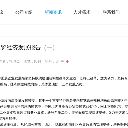
议
公司介绍
新闻资讯
人才需求
联系我们
国展览经济发展报告（一）
15 作者：管理员 浏览：8614
字号：
大
中
小
，中国展览业发展继续坚持以供给侧结构性改革为主线，坚持以改革开放为动力，坚持
断提高，经济效益持续向好，总体呈现如下五个发展态势。
增长阶段向高质量发展转变，其中一个重要特征就是境内展览总体规模增长由高速转为
集到面积信息的展览中，中国境内共举办经贸类展览3547 个，同比下降6.5%；
化，重工业展览数量超过服务业展览，跃升至第二位，展览面积实现快速增长。5 万平方米
展方向转变。
逐渐优化。从区域分布看，西北、华北和西南地区办展数量均实现增长，增长率分别为