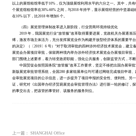
以上的展馆租馆率低于10%，仅为顶级展馆利用水平的六分之一。其中，共有6
个展览馆租馆率在30%-60% 之间，
与2018 年持平，显示展馆经营的中坚基础稳
在10% 以下，比2018 年增加6 个。
（四）展览管理体制改革进入新阶段，行业营商环境持续优化
2019 年，我国展览行业“放管服”改革取得重要进展，党政机关办展
缚，激发市场主体活力，充分发挥展览业作为构建开放型经济体系的重要平
的决定》（〔2019〕6 号）“对于取消审批的四种涉外经济技术展览会，
展览会办展项目审批，保留两种境内举办涉外经济技术展览会办展项目审批
部门围绕上述要求，着力转变政府职能，强化公共服务，创新监管方式，不断
中国贸促会按照国务院“放管服”改革工作要求，坚定不移把出国办展审
新版展览审批管理系统，全国280 多家组展单位均可通过网络完成项目申
会审批展览项目的公示信息，进一步提升了项目申报的安全性、便利性。另
证，研究对《出国举办经济贸易展览会审批管理办法》进行新一轮的修订，
的事交出去，把该管的事管好、该服务的服务到位。
上一篇： SHANGHAI Office