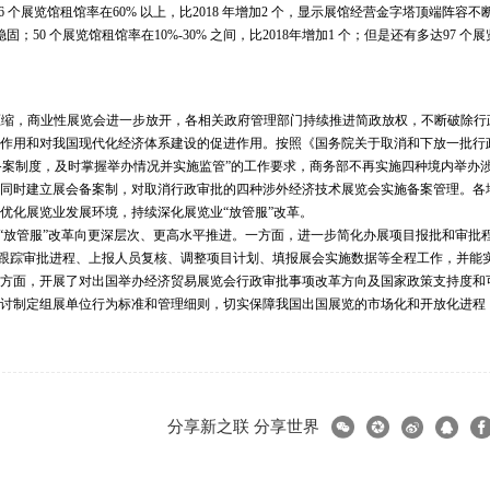
 个展览馆租馆率在60% 以上，比
2018 年增加2 个，显示展馆经营金字塔顶端阵容不
固；50 个展览馆租馆率在10%-30% 之间，比2018年增加1 个；但是还有多达97 个
逐渐压缩，商业性展览会进一步放开，各相关政府管理部门持续推进简政放权，不断破除行
台作用和对我国现代化经济体系建设的促进作用。按照《国务院关于取消和下放一批行
建立备案制度，及时掌握举办情况并实施监管”的工作要求，商务部不再实施四种境内举办
，同时建立展会备案制，对取消行政审批的四种涉外经济技术展览会实施备案管理。各
优化展览业发展环境，持续深化展览业“放管服”改革。
批“放管服”改革向更深层次、更高水平推进。一方面，进一步简化办展项目报批和审批
请、跟踪审批进程、上报人员复核、调整项目计划、填报展会实施数据等全程工作，并能
一方面，开展了对出国举办经济贸易展览会行政审批事项改革方向及国家政策支持度和
探讨制定组展单位行为标准和管理细则，切实保障我国出国展览的市场化和开放化进程
分享新之联 分享世界