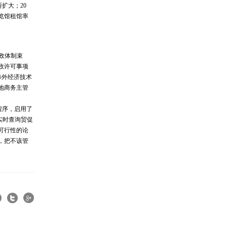
断扩大；20
展览馆租馆率
政体制束
政许可事项
涉外经济技术
地商务主管
程序，启用了
实时查询贸促
可行性的论
，把不该管