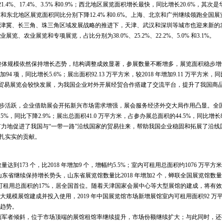
21.4%、17.4%、3.5% 和0.9%；西北地区展览面积增长最快，同比增长20.6%，其次
而华南和东北地区展览面积同比分别下降12.4% 和0.6%。上海、北京和广州继续领跑全国
京津冀、长三角、珠三角区域发展战略的推进下，天津、武汉和深圳等城市也迎来新的
业展览和专项展览，占比分别为38.0%、25.2%、22.2%、5.0% 和3.1%。
会整体规模依然保持增长态势，结构调整成效显著，参展数量不断增多，展览面积稳步
94 项，同比增长5.6%；展出面积92.13 万平方米，较2018 年增加9.11 万平方米，
9%。出国经济贸易展览会较快发展，为我国企业对外开展经贸合作搭建了交流平台，提升了我国
步活跃，企业借助展会开拓新兴市场需求增强，展会服务经济外交大局作用凸显。全国7
5%，同比下降2.9%；展出总面积41.0 万平方米，占参办展总面积的44.5%，同比增长8
览活动有力地促进了我国与“一带一路”沿线国家的贸易往来，帮助我国企业稳固和拓展了沿
扎扎实实的贡献。
73 个，比2018 年增加9 个，增幅约5.5%；室内可租用总面积约1076 万平方米，
山东省继续保持增长势头，山东省展览馆数量比2018 年增加2 个，蝉联全国展览馆数
室内可租用总面积的17%，居全国首位。随着天津国家会展中心等大型展馆的建成，将有
规模展馆建成并投入使用，2019 年中国展览馆市场新增展馆室内可租用面积92 万
的趋势。
业领军者倾斜，位于市场顶端的展馆租馆率继续提升，市场份额继续扩大；与此同时，