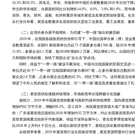
16.3% 和10.3%，而东北、华东、华南和华中地区办展数量较2018 年分别下降
华北和华东地区，办展面积同比分别增长14.0%、8.0%、3.9% 和1.9%，
深圳、青岛、郑州、成都、杭州和重庆等城市展览业发展优势加快显现。在
从行业分布看，展览会数量排名居前的依次是轻工业展览、重工业展览、服务业展览、农
（二）赴境外参办展平稳增长，为共建“一带一路”做出积极贡献
2019 年，在我国各级政府的扶持和引导下，中国出国举办展（博）览
业数逐渐提升。全国91 家组展单位共赴73 个国家参办展1766 项，较2018 年增加
11.0%；参展企业6.1 万家，较2018年增加0.2 万家，同比增长2.
力和国际市场份额，加快了我国企业“走出去”的步伐。
同时，得益于“一带一路”建设不断深化，中国与沿线国家的贸易交流进一
单位共赴30 个“一带一路”沿线国家组织参办展697 项，占参办展项目总数的39.
展企业2.6 万家，占参办展企业总数的42.3%，同比下降1.7%。这些展
增进了中外人民的相互了解和和友谊，为“一带一路”建设高质量发展做出了
（三）展览馆供给规模持续增加，市场租馆率出现两极分化现象
据统计，2019 年中国展览馆的数量与面积均保持持续增势，国内展览馆数量达到1
增加约92 万平方米，增幅约9.3%。③２其中，传统展览馆资源大省广东省与
份；广东省展览馆总面积比2018 年增加约32 万平方米，约占全国展览馆
览馆资源南重北轻的不均衡现象。得益于深圳会展中心、青岛世界博览城等超大
比2018 年上升约4 个百分点，体现出新经济形势下，展馆总供应量持续增长
从租馆率来看，2019 年展览馆行业头部效应明显，展览资源明显向行