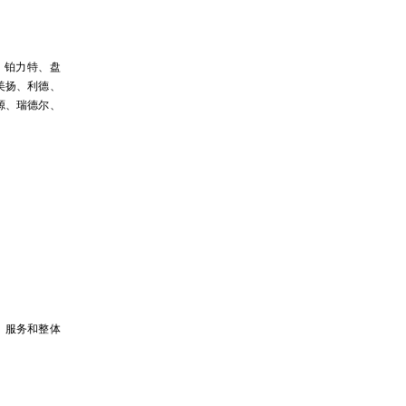
克、铂力特、盘
美扬、利德、
源、瑞德尔、
、服务和整体