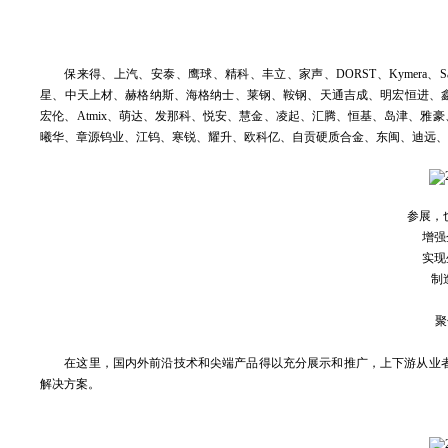
保来得、上汽、安泰、鹰球、精科、丰立、家声、DORST、Kymera、Sa
星、中天上材、赫格纳斯、海格纳士、莱钢、鞍钢、天通吉成、明宏恒进、鑫
宏伦、Atmix、萌达、发那科、悦安、慧金、凌起、汇腾、恒基、岛津、雅
曦华、章源钨业、江钨、寒锐、耀升、欧科亿、自贡硬质合金、东闽、迪远
参展，
增强
实现
制
聚
在这里，国内外前沿技术和尖端产品得以充分展示和推广，上下游从业
解决方案。