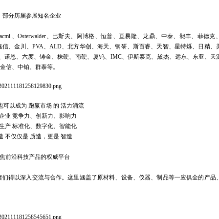
部分历届参展知名企业
cmi 、Osterwalder、巴斯夫、阿博格、恒普、亘易隆、龙鼎、中泰、昶丰、菲德
信、金川、PVA、ALD、北方华创、海天、钢研、斯百睿、天智、星特烁、日精、
豪、诺恩、六度、铸金、株硬、南硬、厦钨、IMC、伊斯泰克、黛杰、远东、东亚、天
、金信、中铂、群泰等。
也可以成为 跑赢市场 的 活力涌流
企业 竞争力、创新力、影响力
生产 标准化、数字化、智能化
造 不仅仅是 质造，更是 智造
焦前沿科技产品的权威平台
者们得以深入交流与合作。这里涵盖了原材料、设备、仪器、制品等一应俱全的产品