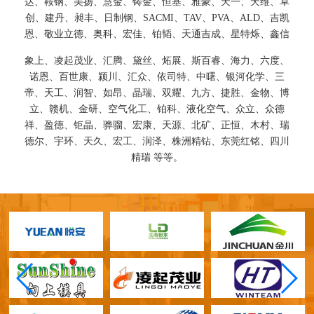
达、鞍钢、美扬、慧金、铸金、恒基、雅豪、天一、天维、卓
创、建丹、昶丰、日制钢、SACMI、TAV、PVA、ALD、吉凯
恩、敬业立德、奥科、宏佳、铂韬、天通吉成、星特烁、鑫信
象上、凌起茂业、汇腾、黛丝、炻展、
斯百睿、海力、六度、
诺恩、百世康、
颍川、汇众、依司特、中曙、银河化学、三
帝、天工、润智、如昂、晶瑞、双耀、九方、捷胜、金物、博
立、赣机、金研、空气化工、铂科、液化空气、众立、众德
祥、盈德、钜晶、骅骝、宏康、天源、北矿、正恒、木村、瑞
德尔、宇环、天久、宏工、润泽、株洲精钻、东莞红铭、四川
精瑞 等等。