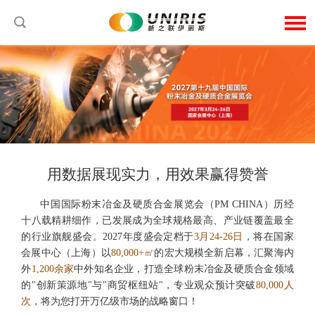
用数据展现实力，用效果赢得赞誉
中国国际粉末冶金及硬质合金展览会（PM CHINA）历经
十八载精耕细作，已发展成为全球规格最高、产业链覆盖最全
的行业旗舰盛会。2027年度盛会定档于
3月24-26日
，将在国家
会展中心（上海）以
80,000+㎡
的宏大规模全新启幕，汇聚海内
外
1,200余家
中外知名企业，打造全球粉末冶金及硬质合金领域
的"创新策源地"与"商贸枢纽站"，专业观众预计突破
80,000人
次
，将为您打开万亿级市场的战略窗口！